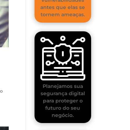
antes que elas se
tornem ameaças.
Planejamos sua
do
segurança digital
para proteger o
futuro do seu
negócio.