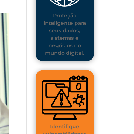
Proteção
inteligente para
seus dados,
sistemas e
negócios no
mundo digital.
Identifique
vulnerabilidades