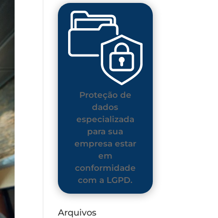
Proteção de
dados
especializada
para sua
empresa estar
em
conformidade
com a LGPD.
Arquivos