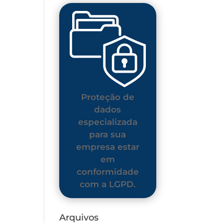
Proteção de
dados
especializada
para sua
empresa estar
em
conformidade
com a LGPD.
Arquivos