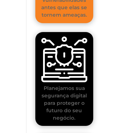
antes que elas se
tornem ameaças.
Planejamos sua
segurança digital
para proteger o
futuro do seu
negócio.