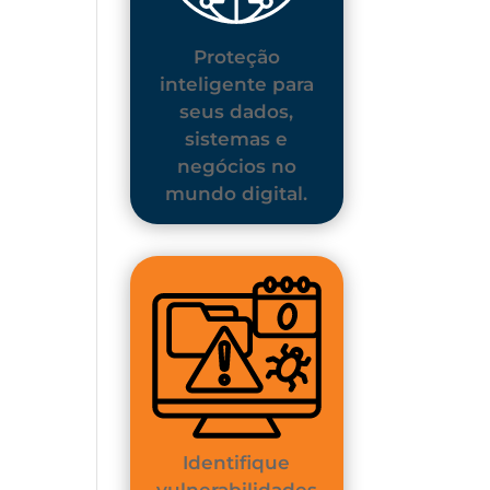
Proteção
inteligente para
seus dados,
sistemas e
negócios no
mundo digital.
Identifique
vulnerabilidades