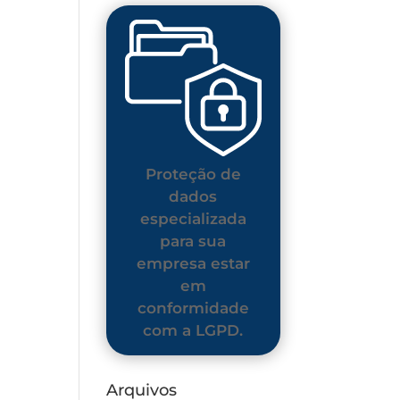
Proteção de
dados
especializada
para sua
empresa estar
em
conformidade
com a LGPD.
Arquivos