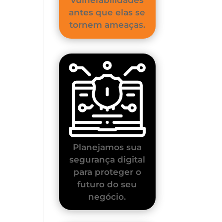
antes que elas se
tornem ameaças.
Planejamos sua
segurança digital
para proteger o
futuro do seu
negócio.