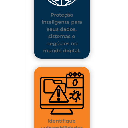
Proteção
inteligente para
seus dados,
sistemas e
negócios no
mundo digital.
Identifique
vulnerabilidades