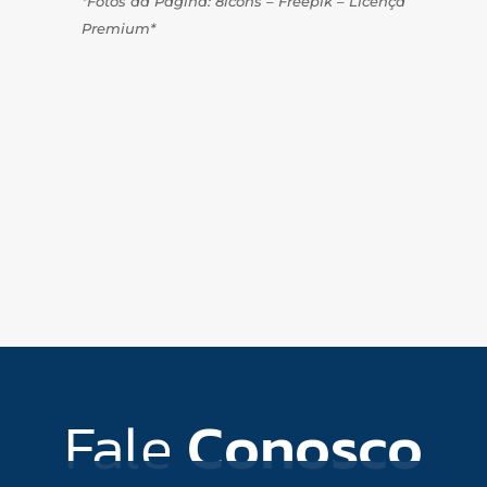
*Fotos da Página: 8icons – Freepik – Licença
Premium*
Fale
Conosco