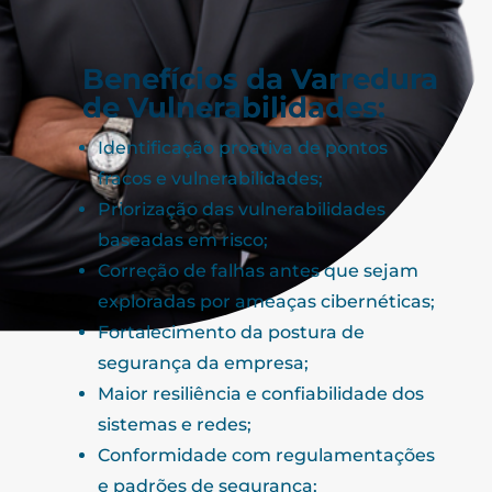
Benefícios da Varredura
de Vulnerabilidades:
Identificação proativa de pontos
fracos e vulnerabilidades;
Priorização das vulnerabilidades
baseadas em risco;
Correção de falhas antes que sejam
exploradas por ameaças cibernéticas;
Fortalecimento da postura de
segurança da empresa;
Maior resiliência e confiabilidade dos
sistemas e redes;
Conformidade com regulamentações
e padrões de segurança;