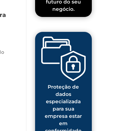
futuro do seu
negócio.
ra
do
Proteção de
dados
especializada
para sua
empresa estar
em
conformidade