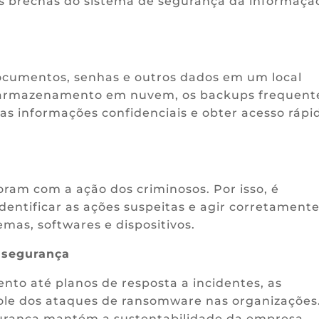
 as brechas do sistema de segurança da informaçã
documentos, senhas e outros dados em um local
o armazenamento em nuvem, os backups frequent
as informações confidenciais e obter acesso rápi
am com a ação dos criminosos. Por isso, é
dentificar as ações suspeitas e agir corretamente
emas, softwares e dispositivos.
e segurança
o até planos de resposta a incidentes, as
role dos ataques de ransomware nas organizações
gurança mantém a sustentabilidade da empresa.