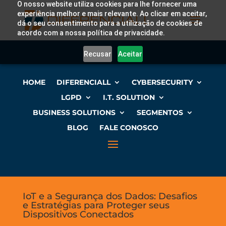
O nosso website utiliza cookies para lhe fornecer uma
experiência melhor e mais relevante. Ao clicar em aceitar,
dá o seu consentimento para a utilização de cookies de
acordo com a nossa política de privacidade.
Recusar
Aceitar
HOME
DIFERENCIALL
CYBERSECURITY
LGPD
I.T. SOLUTION
BUSINESS SOLUTIONS
SEGMENTOS
BLOG
FALE CONOSCO
IoT e a Segurança dos Dados: Desafios
e Estratégias para Proteger seus
Dispositivos Conectados