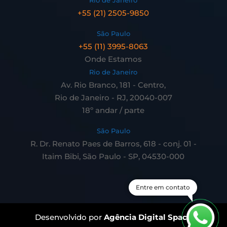
+55 (21) 2505-9850
São Paulo
+55 (11) 3995-8063
Onde Estamos
Rio de Janeiro
Av. Rio Branco, 181 - Centro,
Rio de Janeiro - RJ, 20040-007
18º andar / parte
São Paulo
R. Dr. Renato Paes de Barros, 618 - conj. 01 -
Itaim Bibi, São Paulo - SP, 04530-000
Entre em contato
Desenvolvido por
Agência Digital Space